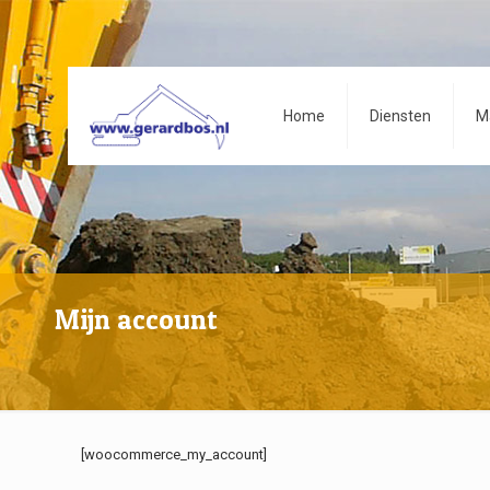
Home
Diensten
M
Mijn account
[woocommerce_my_account]